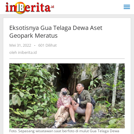
Lewati
ke
konten
Eksotisnya Gua Telaga Dewa Aset
Geopark Meratus
Mei 31, 2022
oleh
-
601 Dilihat
iniberita.id
oleh
iniberita.id
Foto. Sepasang wisatawan saat berfoto di mulut Gua Telaga Dewa