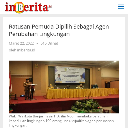
Lewati
ke
konten
Ratusan Pemuda Dipilih Sebagai Agen
Perubahan Lingkungan
Maret 22, 2022
oleh
-
515 Dilihat
iniberita.id
oleh
iniberita.id
Wakil Walikota Banjarmasin H Arifin Noor membuka pelatihan
kepedulian lingkungan 100 orang untuk dijadikan agen perubahan
lingkungan.