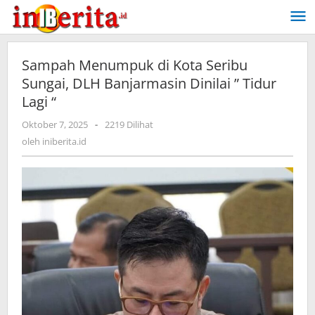
Lewati
ke
konten
Sampah Menumpuk di Kota Seribu
Sungai, DLH Banjarmasin Dinilai ” Tidur
Lagi “
Oktober 7, 2025
oleh
-
2219 Dilihat
iniberita.id
oleh
iniberita.id