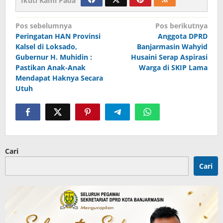
Ikuti Kami Pada
Navigasi
Pos sebelumnya
Pos berikutnya
Peringatan HAN Provinsi
Anggota DPRD
pos
Kalsel di Loksado,
Banjarmasin Wahyid
Gubernur H. Muhidin :
Husaini Serap Aspirasi
Pastikan Anak-Anak
Warga di SKIP Lama
Mendapat Haknya Secara
Utuh
Cari
Cari