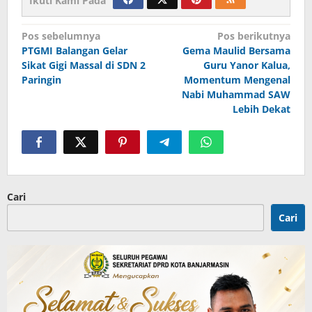
Ikuti Kami Pada
Navigasi
Pos sebelumnya
Pos berikutnya
PTGMI Balangan Gelar
Gema Maulid Bersama
pos
Sikat Gigi Massal di SDN 2
Guru Yanor Kalua,
Paringin
Momentum Mengenal
Nabi Muhammad SAW
Lebih Dekat
Cari
Cari