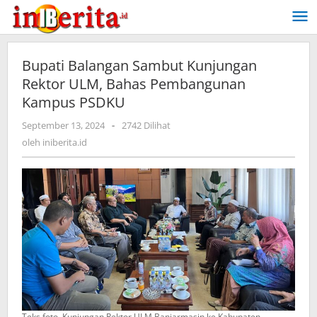
Lewati
ke
konten
Bupati Balangan Sambut Kunjungan
Rektor ULM, Bahas Pembangunan
Kampus PSDKU
September 13, 2024
oleh
-
2742 Dilihat
iniberita.id
oleh
iniberita.id
Teks foto. Kunjungan Rektor ULM Banjarmasin ke Kabupaten