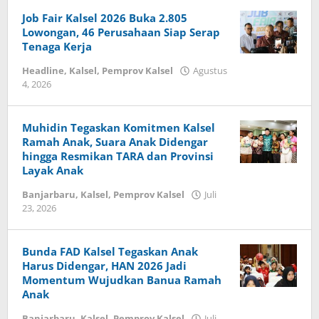
Job Fair Kalsel 2026 Buka 2.805
Lowongan, 46 Perusahaan Siap Serap
Tenaga Kerja
Headline
,
Kalsel
,
Pemprov Kalsel
Agustus
4, 2026
oleh
iniberita.id
Muhidin Tegaskan Komitmen Kalsel
Ramah Anak, Suara Anak Didengar
hingga Resmikan TARA dan Provinsi
Layak Anak
Banjarbaru
,
Kalsel
,
Pemprov Kalsel
Juli
23, 2026
oleh
iniberita.id
Bunda FAD Kalsel Tegaskan Anak
Harus Didengar, HAN 2026 Jadi
Momentum Wujudkan Banua Ramah
Anak
Banjarbaru
,
Kalsel
,
Pemprov Kalsel
Juli