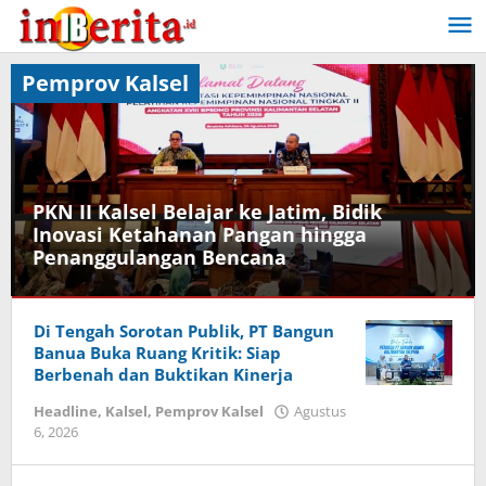
Lewati
ke
konten
Pemprov Kalsel
PKN II Kalsel Belajar ke Jatim, Bidik
Inovasi Ketahanan Pangan hingga
Penanggulangan Bencana
Headline
,
Di Tengah Sorotan Publik, PT Bangun
Kalsel
,
Pemprov
Banua Buka Ruang Kritik: Siap
Kalsel
Berbenah dan Buktikan Kinerja
Headline
,
Kalsel
,
Pemprov Kalsel
Agustus
Agustus
6, 2026
oleh
7,
iniberita.id
2026
oleh