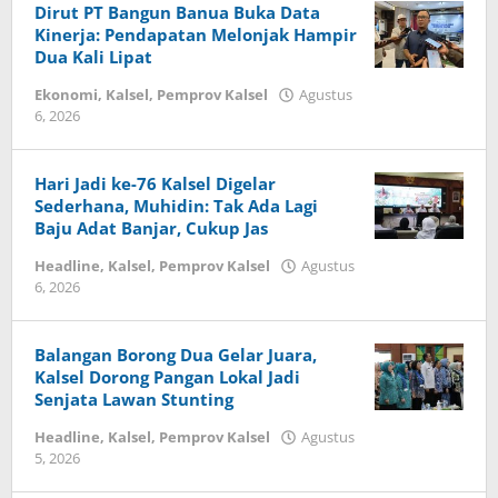
iniberita.id
Dirut PT Bangun Banua Buka Data
Kinerja: Pendapatan Melonjak Hampir
Dua Kali Lipat
Ekonomi
,
Kalsel
,
Pemprov Kalsel
Agustus
6, 2026
oleh
iniberita.id
Hari Jadi ke-76 Kalsel Digelar
Sederhana, Muhidin: Tak Ada Lagi
Baju Adat Banjar, Cukup Jas
Headline
,
Kalsel
,
Pemprov Kalsel
Agustus
6, 2026
oleh
iniberita.id
Balangan Borong Dua Gelar Juara,
Kalsel Dorong Pangan Lokal Jadi
Senjata Lawan Stunting
Headline
,
Kalsel
,
Pemprov Kalsel
Agustus
5, 2026
oleh
iniberita.id