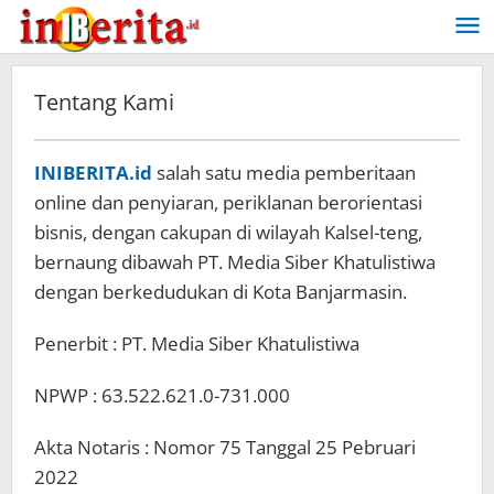
Lewati
ke
konten
Tentang Kami
Maret
INIBERITA.id
salah satu media pemberitaan
2,
online dan penyiaran, periklanan berorientasi
2022
oleh
bisnis, dengan cakupan di wilayah Kalsel-teng,
iniberita.id
bernaung dibawah PT. Media Siber Khatulistiwa
dengan berkedudukan di Kota Banjarmasin.
Penerbit : PT. Media Siber Khatulistiwa
NPWP : 63.522.621.0-731.000
Akta Notaris : Nomor 75 Tanggal 25 Pebruari
2022