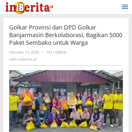
Lewati
ke
konten
Golkar Provinsi dan DPD Golkar
Banjarmasin Berkolaborasi, Bagikan 5000
Paket Sembako untuk Warga
Oktober 17, 2025
oleh
-
1411 Dilihat
iniberita.id
oleh
iniberita.id