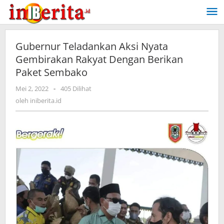
Lewati
ke
konten
Gubernur Teladankan Aksi Nyata
Gembirakan Rakyat Dengan Berikan
Paket Sembako
Mei 2, 2022
oleh
-
405 Dilihat
iniberita.id
oleh
iniberita.id