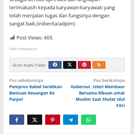
terimakasih kepada karyawan-karyawati yang
telah menjalan tugas dan fungsinya dengan
sangat baik.(iniberita/adpim)
Post Views:
405
oleh
iniberita.id
Ikuti Kami Pada
Navigasi
Pos sebelumnya
Pos berikutnya
Pemprov Kalsel Serahkan
Gubernur, Isteri Membaur
pos
Bantuan Keuangan Ke
Bersama Ribuan umat
Parpol
Muslim Saat Sholat Idul
Fitri