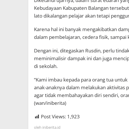
Diketahui ujarnya, dalam surat edaran yan
Kebudayaan Kabupaten Balangan tersebut 
lato dikalangan pelajar akan tetapi pengg
Karena hal ini banyak mengakibatkan da
dalam pembelajaran, cedera fisik, sampai 
Dengan ini, ditegaskan Rusdin, perlu tinda
meminimalisir dampak ini dan juga mencip
di sekolah.
“Kami imbau kepada para orang tua untu
anak-anaknya dalam melakukan aktivitas p
agar tidak membahayakan diri sendiri, oran
(wan/iniberita)
Post Views:
1,923
oleh
iniberita.id