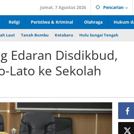
Jumat, 7 Agustus 2026
Pencarian
Religi
Peristiwa & Kriminal
Olahraga
Hukum da
ah Laut
Tanah Bumbu
Kotabaru
Hulu Sungai Tengah
ng Edaran Disdikbud,
o-Lato ke Sekolah