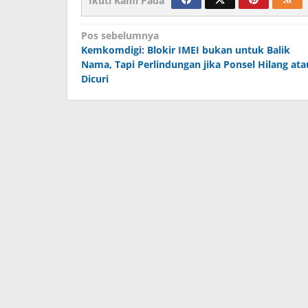
Ikuti Kami Pada
Navigasi
Pos sebelumnya
Kemkomdigi: Blokir IMEI bukan untuk Balik
pos
Nama, Tapi Perlindungan jika Ponsel Hilang ata
Dicuri