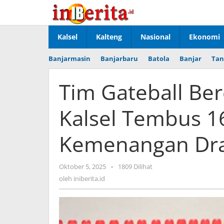
Lewati
ke
konten
Kalsel
Kalteng
Nasional
Ekonomi
Banjarmasin
Banjarbaru
Batola
Banjar
Tan
Tim Gateball B
Kalsel Tembus 1
Kemenangan Dra
Oktober 5, 2025
oleh
-
1809 Dilihat
iniberita.id
oleh
iniberita.id