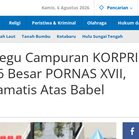
Kamis, 6 Agustus 2026
Pencarian
Religi
Peristiwa & Kriminal
Olahraga
Hukum da
ah Laut
Tanah Bumbu
Kotabaru
Hulu Sungai Tengah
eregu Campuran KORPRI
6 Besar PORNAS XVII,
matis Atas Babel