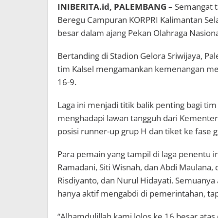
INIBERITA.id, PALEMBANG –
Semangat ta
Beregu Campuran KORPRI Kalimantan Sela
besar dalam ajang Pekan Olahraga Nasion
Bertanding di Stadion Gelora Sriwijaya, P
tim Kalsel mengamankan kemenangan meya
16-9.
Laga ini menjadi titik balik penting bagi t
menghadapi lawan tangguh dari Kementer
posisi runner-up grup H dan tiket ke fase 
Para pemain yang tampil di laga penentu i
Ramadani, Siti Wisnah, dan Abdi Maulana
Risdiyanto, dan Nurul Hidayati. Semuanya a
hanya aktif mengabdi di pemerintahan, tap
“Alhamdulillah kami lolos ke 16 besar at