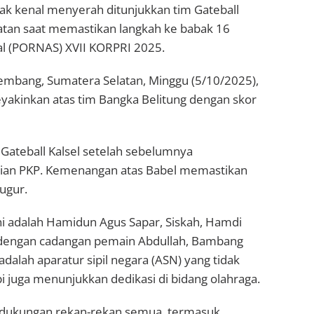
k kenal menyerah ditunjukkan tim Gateball
tan saat memastikan langkah ke babak 16
al (PORNAS) XVII KORPRI 2025.
alembang, Sumatera Selatan, Minggu (5/10/2025),
kinkan atas tim Bangka Belitung dengan skor
im Gateball Kalsel setelah sebelumnya
ian PKP. Kemenangan atas Babel memastikan
gugur.
ni adalah Hamidun Agus Sapar, Siskah, Hamdi
, dengan cadangan pemain Abdullah, Bambang
dalah aparatur sipil negara (ASN) yang tidak
i juga menunjukkan dedikasi di bidang olahraga.
as dukungan rekan-rekan semua, termasuk