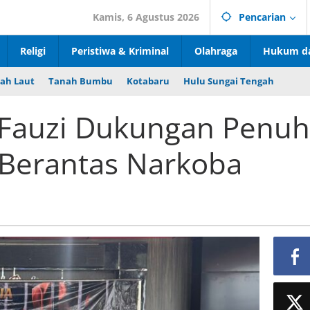
Kamis, 6 Agustus 2026
Pencarian
Religi
Peristiwa & Kriminal
Olahraga
Hukum da
ah Laut
Tanah Bumbu
Kotabaru
Hulu Sungai Tengah
Fauzi Dukungan Penuh
 Berantas Narkoba