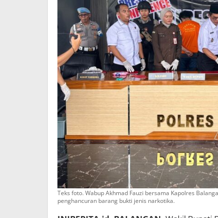
Teks foto. Wabup Akhmad Fauzi bersama Kapolres Balanga
penghancuran barang bukti jenis narkotika.