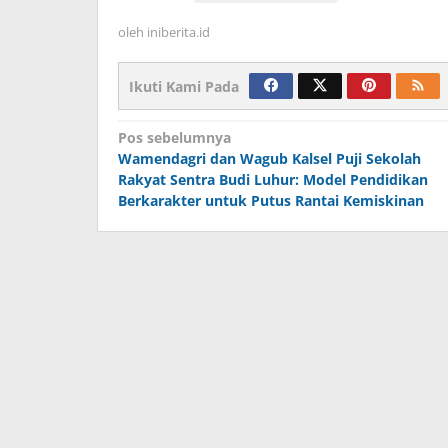
oleh
iniberita.id
Ikuti Kami Pada
Navigasi
Pos sebelumnya
Wamendagri dan Wagub Kalsel Puji Sekolah
pos
Rakyat Sentra Budi Luhur: Model Pendidikan
Berkarakter untuk Putus Rantai Kemiskinan