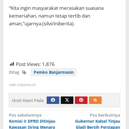
“Kita ingin masyarakat merasakan suasana
kemeriahan, namun tetap tertib dan
aman,”ujarnya.(silvi/iniberita).
Post Views:
1,876
Ditag
Pemko Banjarmasin
oleh
iniberita.id
Ikuti Kami Pada
Navigasi
Pos sebelumnya
Pos berikutnya
Komisi II DPRD Ditinjau
Gubernur Kalsel Tinjau
pos
Kawasan Siring Menara
Gladi Bersih Persiapan