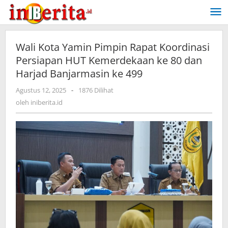
Lewati
ke
konten
Wali Kota Yamin Pimpin Rapat Koordinasi
Persiapan HUT Kemerdekaan ke 80 dan
Harjad Banjarmasin ke 499
Agustus 12, 2025
oleh
-
1876 Dilihat
iniberita.id
oleh
iniberita.id