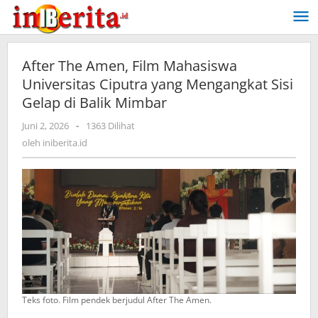
Lewati
ke
konten
After The Amen, Film Mahasiswa
Universitas Ciputra yang Mengangkat Sisi
Gelap di Balik Mimbar
Juni 2, 2026
oleh
-
1363 Dilihat
iniberita.id
oleh
iniberita.id
Teks foto. Film pendek berjudul After The Amen.