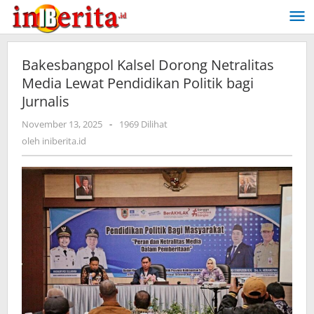
Lewati
ke
konten
Bakesbangpol Kalsel Dorong Netralitas
Media Lewat Pendidikan Politik bagi
Jurnalis
November 13, 2025
oleh
-
1969 Dilihat
iniberita.id
oleh
iniberita.id