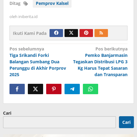
Ditag
Pemprov Kalsel
oleh
iniberita.id
Ikuti Kami Pada
Navigasi
Pos sebelumnya
Pos berikutnya
Tiga Srikandi Forki
Pemko Banjarmasin
pos
Balangan Sumbang Dua
Tegaskan Distribusi LPG 3
Perunggu di Akhir Porprov
Kg Harus Tepat Sasaran
2025
dan Transparan
Cari
Cari