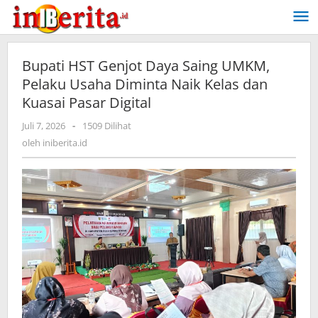
Lewati
ke
konten
Bupati HST Genjot Daya Saing UMKM,
Pelaku Usaha Diminta Naik Kelas dan
Kuasai Pasar Digital
Juli 7, 2026
oleh
-
1509 Dilihat
iniberita.id
oleh
iniberita.id