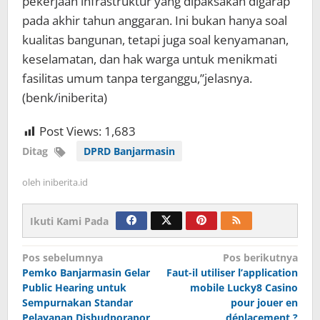
pekerjaan infrastruktur yang dipaksakan digarap
pada akhir tahun anggaran. Ini bukan hanya soal
kualitas bangunan, tetapi juga soal kenyamanan,
keselamatan, dan hak warga untuk menikmati
fasilitas umum tanpa terganggu,”jelasnya.
(benk/iniberita)
Post Views:
1,683
Ditag
DPRD Banjarmasin
oleh
iniberita.id
Ikuti Kami Pada
Navigasi
Pos sebelumnya
Pos berikutnya
Pemko Banjarmasin Gelar
Faut-il utiliser l’application
pos
Public Hearing untuk
mobile Lucky8 Casino
Sempurnakan Standar
pour jouer en
Pelayanan Disbudporapor
déplacement ?