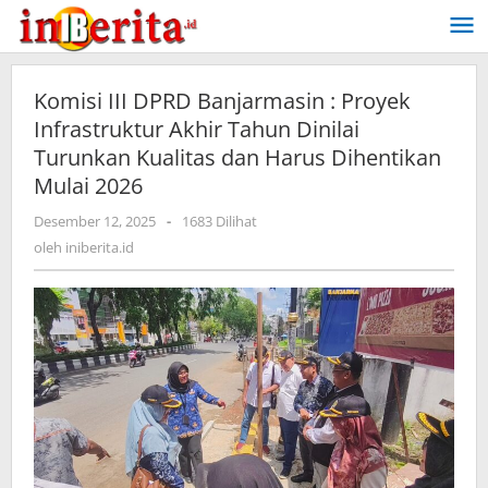
Lewati
ke
konten
Komisi III DPRD Banjarmasin : Proyek
Infrastruktur Akhir Tahun Dinilai
Turunkan Kualitas dan Harus Dihentikan
Mulai 2026
Desember 12, 2025
oleh
-
1683 Dilihat
iniberita.id
oleh
iniberita.id