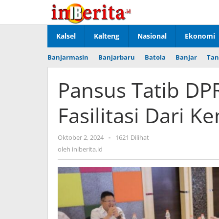
Lewati
ke
konten
Kalsel
Kalteng
Nasional
Ekonomi
Banjarmasin
Banjarbaru
Batola
Banjar
Tan
Pansus Tatib DPR
Fasilitasi Dari K
Oktober 2, 2024
oleh
-
1621 Dilihat
iniberita.id
oleh
iniberita.id