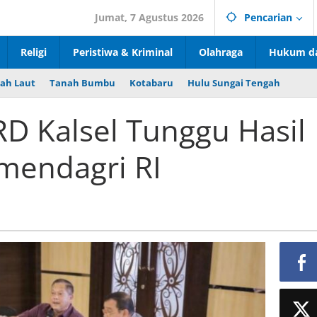
Jumat, 7 Agustus 2026
Pencarian
Religi
Peristiwa & Kriminal
Olahraga
Hukum da
ah Laut
Tanah Bumbu
Kotabaru
Hulu Sungai Tengah
D Kalsel Tunggu Hasil
emendagri RI