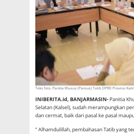
Teks foto. Panitia Khusus (Pansus) Tatib DPRD Provinsi Ka
INIBERITA.id, BANJARMASIN-
Panitia Kh
Selatan (Kalsel), sudah merampungkan pemb
dan cermat, baik dari pasal ke pasal maup
” Alhamdulillah, pembahasan Tatib yang ter