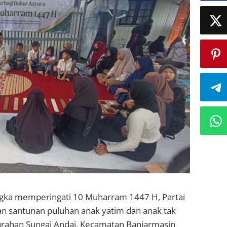
gka memperingati 10 Muharram 1447 H, Partai
n santunan puluhan anak yatim dan anak tak
urahan Sungai Andai, Kecamatan Banjarmasin