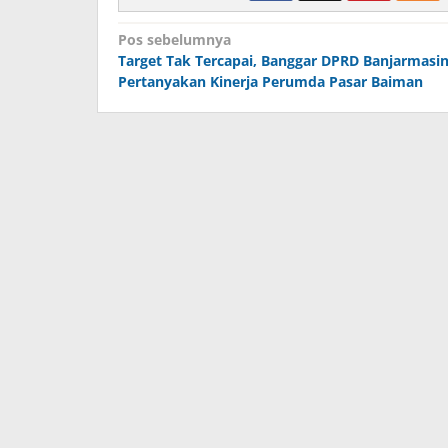
Navigasi
Pos sebelumnya
Target Tak Tercapai, Banggar DPRD Banjarmasi
pos
Pertanyakan Kinerja Perumda Pasar Baiman