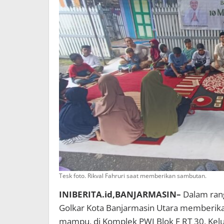
Tesk foto. Rikval Fahruri saat memberikan sambutan.
INIBERITA.id,BANJARMASIN–
Dalam ran
Golkar Kota Banjarmasin Utara memberika
mampu, di Komplek PWI Blok F RT 30, Kel