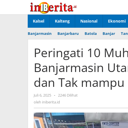
Lewati
ke
konten
Kalsel
Kalteng
Nasional
Ekonomi
Banjarmasin
Banjarbaru
Batola
Banjar
Tan
Peringati 10 Muh
Banjarmasin Uta
dan Tak mampu
Juli 6, 2025
oleh
-
2246 Dilihat
iniberita.id
oleh
iniberita.id