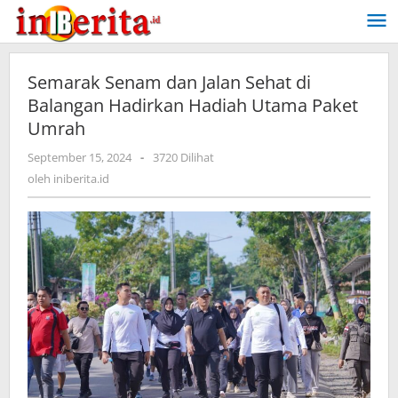
Lewati
ke
konten
Semarak Senam dan Jalan Sehat di
Balangan Hadirkan Hadiah Utama Paket
Umrah
September 15, 2024
oleh
-
3720 Dilihat
iniberita.id
oleh
iniberita.id