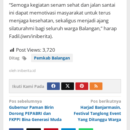
“Semoga kegiatan senam sehat dan jalan santai
ini dapat memotivasi masyarakat untuk terus
menjaga kesehatan, sekaligus menjadi ajang
silaturahmi bagi seluruh warga Balangan,” harap
Fadil.(iwn/iniberita).
Post Views:
3,720
Ditag
Pemkab Balangan
oleh
iniberita.id
Ikuti Kami Pada
Navigasi
Pos sebelumnya
Pos berikutnya
Gubernur Paman Birin
Harjad Banjarmasin,
pos
Dorong PEPABRI dan
Festival Tanglong Event
FKPPI Bina Generasi Muda
Yang Ditunggu Warga