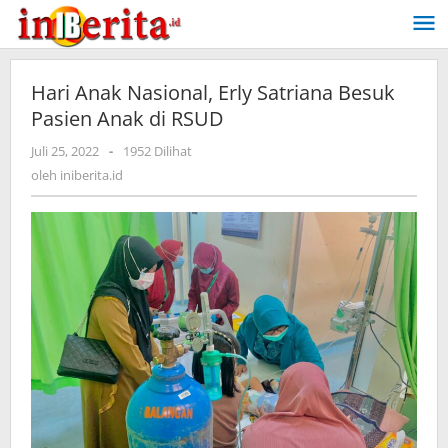
Lewati
ke
konten
Hari Anak Nasional, Erly Satriana Besuk
Pasien Anak di RSUD
Juli 25, 2022
oleh
-
1952 Dilihat
iniberita.id
oleh
iniberita.id