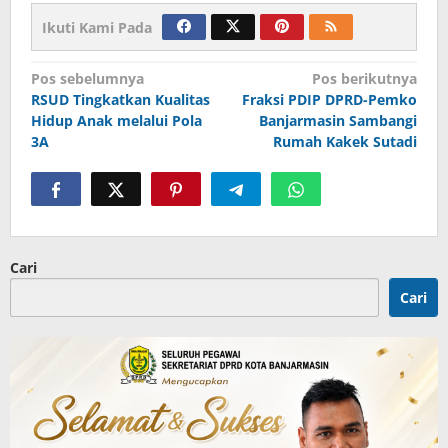
Ikuti Kami Pada
Navigasi
Pos sebelumnya
Pos berikutnya
RSUD Tingkatkan Kualitas
Fraksi PDIP DPRD-Pemko
pos
Hidup Anak melalui Pola
Banjarmasin Sambangi
3A
Rumah Kakek Sutadi
Cari
Cari