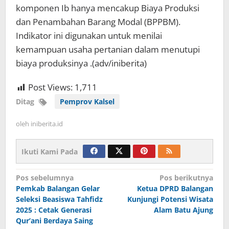
komponen Ib hanya mencakup Biaya Produksi
dan Penambahan Barang Modal (BPPBM).
Indikator ini digunakan untuk menilai
kemampuan usaha pertanian dalam menutupi
biaya produksinya .(adv/iniberita)
Post Views:
1,711
Ditag
Pemprov Kalsel
oleh
iniberita.id
Ikuti Kami Pada
Navigasi
Pos sebelumnya
Pos berikutnya
Pemkab Balangan Gelar
Ketua DPRD Balangan
pos
Seleksi Beasiswa Tahfidz
Kunjungi Potensi Wisata
2025 : Cetak Generasi
Alam Batu Ajung
Qur’ani Berdaya Saing