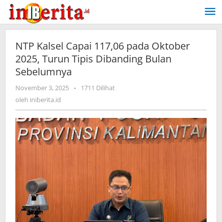
Lewati
ke
konten
NTP Kalsel Capai 117,06 pada Oktober
2025, Turun Tipis Dibanding Bulan
Sebelumnya
November 3, 2025
oleh
-
1711 Dilihat
iniberita.id
oleh
iniberita.id