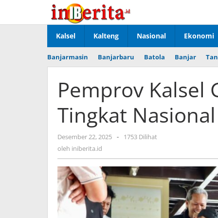
Lewati
ke
konten
Kalsel
Kalteng
Nasional
Ekonomi
Banjarmasin
Banjarbaru
Batola
Banjar
Tan
Pemprov Kalsel 
Tingkat Nasional 
Desember 22, 2025
oleh
-
1753 Dilihat
iniberita.id
oleh
iniberita.id