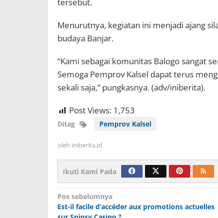
tersebut.
Menurutnya, kegiatan ini menjadi ajang sil
budaya Banjar.
“Kami sebagai komunitas Balogo sangat se
Semoga Pemprov Kalsel dapat terus menggel
sekali saja,” pungkasnya. (adv/iniberita).
Post Views:
1,753
Ditag
Pemprov Kalsel
oleh
iniberita.id
Ikuti Kami Pada
Navigasi
Pos sebelumnya
Est-il facile d’accéder aux promotions actuelles
pos
sur Spinsy Casino ?