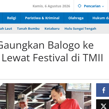
Kamis, 6 Agustus 2026
Pencarian
Religi
Peristiwa & Kriminal
Olahraga
Hukum da
ah Laut
Tanah Bumbu
Kotabaru
Hulu Sungai Tengah
Gaungkan Balogo ke
Lewat Festival di TMII