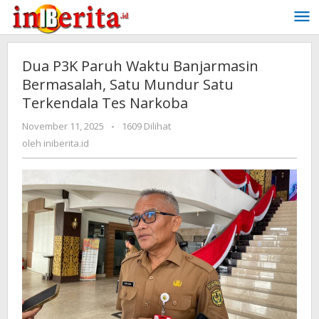
Lewati
ke
konten
Dua P3K Paruh Waktu Banjarmasin
Bermasalah, Satu Mundur Satu
Terkendala Tes Narkoba
November 11, 2025
oleh
-
1609 Dilihat
iniberita.id
oleh
iniberita.id