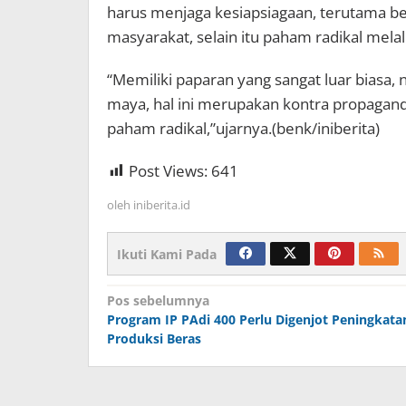
harus menjaga kesiapsiagaan, terutama b
masyarakat, selain itu paham radikal melal
“Memiliki paparan yang sangat luar biasa,
maya, hal ini merupakan kontra propagan
paham radikal,”ujarnya.(benk/iniberita)
Post Views:
641
oleh
iniberita.id
Ikuti Kami Pada
Navigasi
Pos sebelumnya
Program IP PAdi 400 Perlu Digenjot Peningkata
pos
Produksi Beras