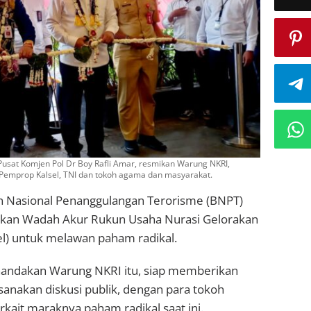
usat Komjen Pol Dr Boy Rafli Amar, resmikan Warung NKRI,
emprop Kalsel, TNI dan tokoh agama dan masyarakat.
n Nasional Penanggulangan Terorisme (BNPT)
mikan Wadah Akur Rukun Usaha Nurasi Gelorakan
el) untuk melawan paham radikal.
ndakan Warung NKRI itu, siap memberikan
sanakan diskusi publik, dengan para tokoh
kait maraknya paham radikal saat ini.