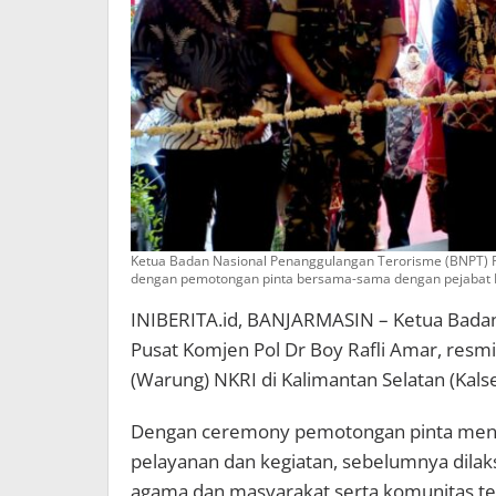
Ketua Badan Nasional Penanggulangan Terorisme (BNPT) P
dengan pemotongan pinta bersama-sama dengan pejabat P
INIBERITA.id, BANJARMASIN – Ketua Bada
Pusat Komjen Pol Dr Boy Rafli Amar, res
(Warung) NKRI di Kalimantan Selatan (Kals
Dengan ceremony pemotongan pinta mena
pelayanan dan kegiatan, sebelumnya dilak
agama dan masyarakat serta komunitas ter