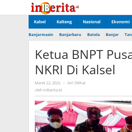
Lewati
ke
konten
Kalsel
Kalteng
Nasional
Ekonomi
Banjarmasin
Banjarbaru
Batola
Banjar
Tan
Ketua BNPT Pus
NKRI Di Kalsel
Maret 22, 2022
oleh
-
641 Dilihat
iniberita.id
oleh
iniberita.id