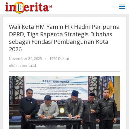
Lewati
ke
konten
Wali Kota HM Yamin HR Hadiri Paripurna
DPRD, Tiga Raperda Strategis Dibahas
sebagai Fondasi Pembangunan Kota
2026
November 24, 2025
oleh
-
1970 Dilihat
iniberita.id
oleh
iniberita.id