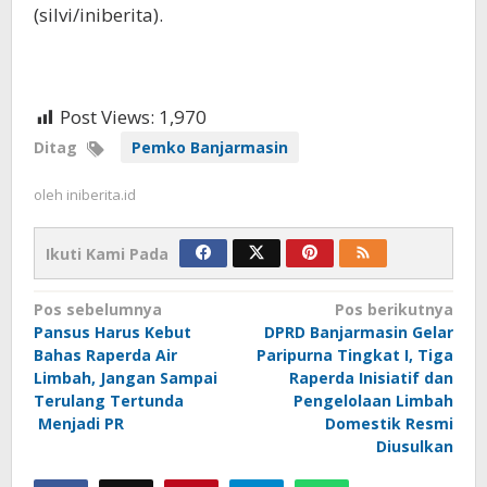
(silvi/iniberita).
Post Views:
1,970
Ditag
Pemko Banjarmasin
oleh
iniberita.id
Ikuti Kami Pada
Navigasi
Pos sebelumnya
Pos berikutnya
Pansus Harus Kebut
DPRD Banjarmasin Gelar
pos
Bahas Raperda Air
Paripurna Tingkat I, Tiga
Limbah, Jangan Sampai
Raperda Inisiatif dan
Terulang Tertunda
Pengelolaan Limbah
Menjadi PR
Domestik Resmi
Diusulkan